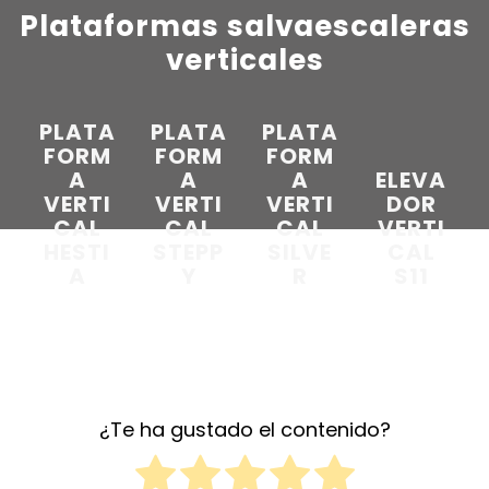
Plataformas salvaescaleras
verticales
PLATA
PLATA
PLATA
FORM
FORM
FORM
A
A
A
ELEVA
VERTI
VERTI
VERTI
DOR
CAL
CAL
CAL
VERTI
HESTI
STEPP
SILVE
CAL
A
Y
R
S11
¿Te ha gustado el contenido?