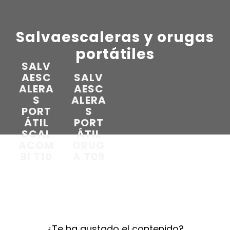
Salvaescaleras y orugas
portátiles
SALV
AESC
SALV
ALERA
AESC
S
ALERA
PORT
S
ÁTIL
PORT
SCAL
ÁTIL
ACOM
ORUG
BI T10
A T09
¿Te ha gustado el contenido?