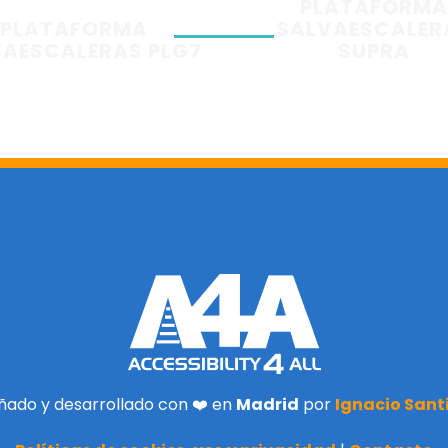
PLATAFORMA
PLATAFORMA
SALVAESCALER
AESCALERAS PLG7
SUPRA
ñado y desarrollado con ❤️ en
Madrid
por
Ignacio Sant