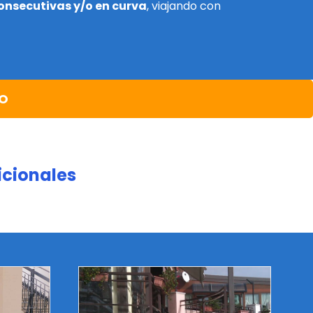
onsecutivas y/o en curva
, viajando con
TO
icionales