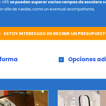
s V65
se pueden superar varias rampas de escalera c
 en silla de ruedas, como un eventual acompañante,
ESTOY INTERESADO EN RECIBIR UN PRESUPUES
aforma
Opciones ad