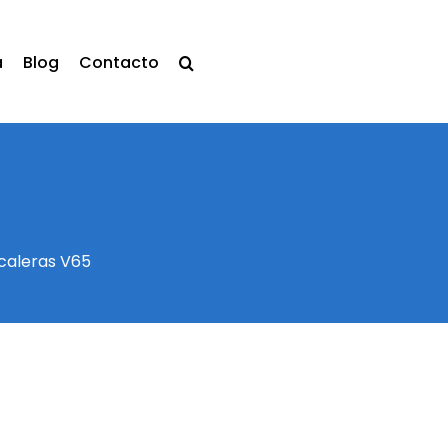
a
Blog
Contacto
caleras V65