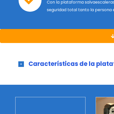
Con la plataforma salvaescalera
seguridad total tanto la persona
Características de la plat