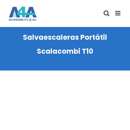
Saltar
al
contenido
Salvaescaleras Portátil
Scalacombi T10