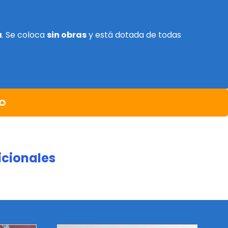
a
. Se coloca
sin obras
y está dotada de todas
TO
icionales