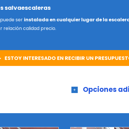
as salvaescaleras
, puede ser
instalada en cualquier lugar de la escaler
r relación calidad precio.
ESTOY INTERESADO EN RECIBIR UN PRESUPUES
Opciones ad