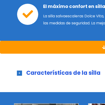
El máximo confort en sill
La silla salvaescaleras Dolce Vita
las medidas de seguridad. La mejo
Características de la silla