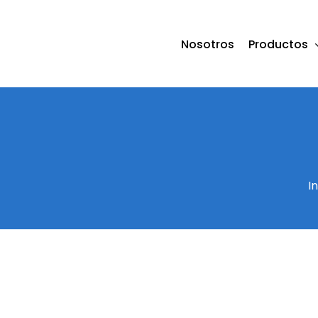
Saltar
al
Nosotros
Productos
contenido
In