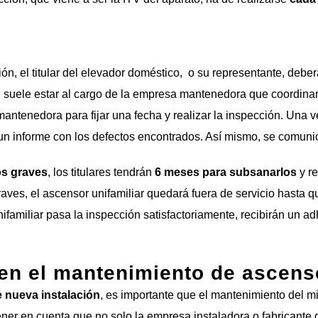
n, el titular del elevador doméstico, o su representante, deberá
n, suele estar al cargo de la empresa mantenedora que coordina
ntenedora para fijar una fecha y realizar la inspección. Una ve
un informe con los defectos encontrados. Así mismo, se comunic
s graves
, los titulares tendrán
6 meses para subsanarlos
y re
aves, el ascensor unifamiliar quedará fuera de servicio hasta q
ifamiliar pasa la inspección satisfactoriamente, recibirán un adh
n el mantenimiento de ascens
e nueva instalación
, es importante que el mantenimiento del 
ener en cuenta que no solo la empresa instaladora o fabricante