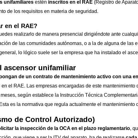
 unifamiliares
estén
inscritos en el RAE
(Registro de Aparato
ento de los requisitos en materia de seguridad.
ar en el RAE?
puedes realizarlo de manera presencial dirigiéndote ante cualqu
ación de las comunidades autónomas, o a la de alguna de las e
 general, lo lógico suele ser la empresa que ha instalado el asc
 ascensor unifamiliar
spongan de un contrato de mantenimiento activo con una em
rlo en el RAE. Las empresas encargadas de este mantenimiento de
 meses, según establece la Instrucción Técnica Complementar
Esta es la normativa que regula actualmente el mantenimiento 
smo de Control Autorizado)
licitar la inspección de la OCA en el plazo reglamentario
, q
ión, que viene a ser la ITV del aparato, ha de realizarse
cada 