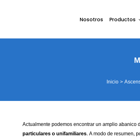
Saltar
al
Nosotros
Productos
contenido
M
Inicio
Ascens
Actualmente podemos encontrar un amplio abanico 
particulares o unifamiliares
. A modo de resumen, po