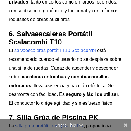
privados
, tanto en cortos como en largos recorridos,
con su diseño ergonómico y funcional y con mínimos
requisitos de obras auxiliares.
6. Salvaescaleras Portátil
Scalacombi T10
El
salvaescaleras portátil T10 Scalacombi
está
recomendado cuando el usuario no se desplaza sobre
una silla de ruedas. Capaz de ascender y descender
sobre
escaleras estrechas y con descansillos
reducidos
, lleva asistencia y tracción eléctrica. Se
desmonta con facilidad. Es
seguro y fácil de utilizar
.
El conductor lo dirige agilidad y sin esfuerzo físico.
7. Silla Grúa de Piscina PK
Share This
La
silla grúa portátil para piscina PK
, proporciona